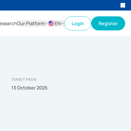
esearch
Our Platform
EN
Login
Register
ID
EN
TERBIT PADA
13 October 2025