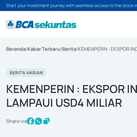
Start your investment journey with seamless access to the stock 
Beranda
/
Kabar Terbaru
/
Berita
/
KEMENPERIN : EKSPOR IND
BERITA HARIAN
KEMENPERIN : EKSPOR I
LAMPAUI USD4 MILIAR
Share via