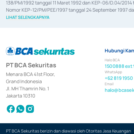
138/PM/1992 tanggal 11 Maret 1992 dan KEP-06/D.04/2014 t
Nomor KEP-12/PM/PEE/1997 tanggal 24 September 1997 dan 
merger, akuisisi, divestasi, dan 
join venture
 berdasarkan su
LIHAT SELENGKAPNYA
dari Bank Indonesia antara lain sebagai Perantara Pelaksan
Bank Indonesia sebagai Lembaga Pendukung Penerbitan, Tr
tahun 2018.
Hubungi Kam
Halo BCA
PT BCA Sekuritas
1500888 ext 
WhatsApp
Menara BCA 41st Floor,
+62 819 1950
Grand Indonesia
Email
Jl. MH Thamrin No. 1
halo@bcaseku
Jakarta 10310
PT BCA Sekuritas berizin dan diawasi oleh Otoritas Jasa Keuangan