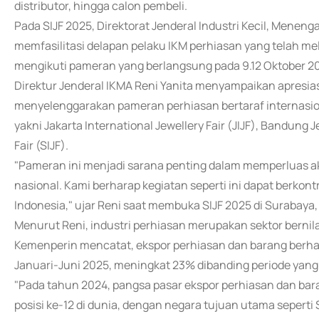
distributor, hingga calon pembeli.
Pada SIJF 2025, Direktorat Jenderal Industri Kecil, Meneng
memfasilitasi delapan pelaku IKM perhiasan yang telah me
mengikuti pameran yang berlangsung pada 9.12 Oktober 20
Direktur Jenderal IKMA Reni Yanita menyampaikan apresia
menyelenggarakan pameran perhiasan bertaraf internasiona
yakni Jakarta International Jewellery Fair (JIJF), Bandung J
Fair (SIJF).
"Pameran ini menjadi sarana penting dalam memperluas a
nasional. Kami berharap kegiatan seperti ini dapat berkont
Indonesia," ujar Reni saat membuka SIJF 2025 di Surabaya,
Menurut Reni, industri perhiasan merupakan sektor bernila
Kemenperin mencatat, ekspor perhiasan dan barang berhar
Januari-Juni 2025, meningkat 23% dibanding periode yang
"Pada tahun 2024, pangsa pasar ekspor perhiasan dan ba
posisi ke-12 di dunia, dengan negara tujuan utama seperti 