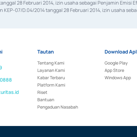
anggal 28 Februari 2014, izin usaha sebagai Penjamin Emisi E
KEP-07/D.04/2014 tanggal 28 Februari 2014, izin usaha sebag
rat keputusan Otoritas Jasa Keuangan Nomor S-67/PM.21/2017 t
aan Transaksi Sertifikat Deposito di Pasar Uang yang izinnya d
ansaksi, serta Penatausahaan dan Penyelesaian Transaksi Sur
i
Tautan
Download Apl
Tentang Kami
Google Play
9
Layanan Kami
App Store
Kabar Terbaru
Windows App
 0888
Platform Kami
ritas.id
Riset
Bantuan
Pengaduan Nasabah