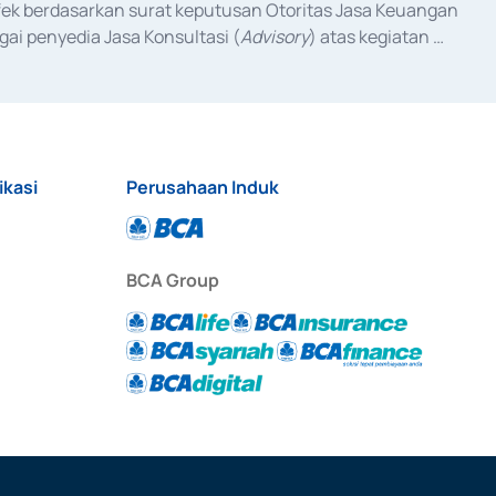
fek berdasarkan surat keputusan Otoritas Jasa Keuangan 
ai penyedia Jasa Konsultasi (
Advisory
) atas kegiatan 
anggal 3 Februari 2017, dan beberapa izin usaha lainnya 
iterbitkan pada tahun 2017 dan izin usaha lainnya dari 
at Berharga Komersial yang izinnya diterbitkan pada 
ikasi
Perusahaan Induk
BCA Group