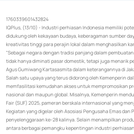
1760339601432824
IQPlus, (13/10) - Industri perhiasan Indonesia memiliki pot
didukung oleh kekayaan budaya, keberagaman sumber daya 
kreativitas tinggi para perajin lokal dalam menghasilkan 
"Sebagai negara dengan tradisi panjang dalam pembuatan
tidak hanya diminati pasar domestik, tetapi juga menarik p
Agus Gumiwang Kartasasmita dalam keterangannya di Jakar
Salah satu upaya yang terus didorong oleh Kemenperin d
memfasilitasi kemudahan akses untuk mempromosikan produ
nasional dan maupun global. Misalnya, Kemenperin mendu
Fair (SIJF) 2025, pameran berskala internasional yang menj
Kegiatan yang digelar oleh Asosiasi Pengusaha Emas dan 
penyelenggaraan ke-28 kalinya. Selain menampilkan prod
antara berbagai pemangku kepentingan industri perhiasan,