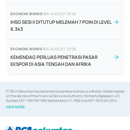
EKONOMI BISNIS
|
06 AUGUST 2026
IHSG SESI II DITUTUP MELEMAH 7 POIN DI LEVEL
6.343
EKONOMI BISNIS
|
06 AUGUST 2026
KEMENDAG PERLUAS PENETRASI PASAR
EKSPOR DI ASIA TENGAH DAN AFRIKA
PT BCA Sekuritas has obtained a business license as a Broker-Dealer based
on the decree of the Financial Services Authority (formerly Bapepam-LK)
Number KEP-138/PM/1992 dated March 11, 1992 and KEP-06/D.04/2014
dated February 28, 2014, a business license as an Underwriter based on the
VIEW MORE
decree of the Financial Services Authority Number KEP-12/PM/PEE/1997
dated September 24, 1997 and KEP-07/D.04/2014 dated February 28, 2014,
a business license as a provider of Advisory Services on mergers,
acquisitions, divestments, and joint ventures based on the decree of the
Financial Services Authority Number S-67/PM.21/2014 dated February 28,