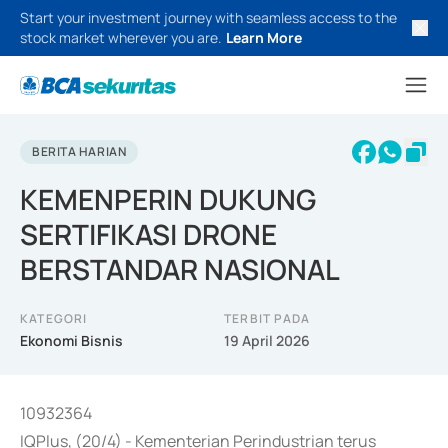
Start your investment journey with seamless access to the
stock market wherever you are.
Learn More
BERITA HARIAN
KEMENPERIN DUKUNG
SERTIFIKASI DRONE
BERSTANDAR NASIONAL
KATEGORI
TERBIT PADA
Ekonomi Bisnis
19 April 2026
10932364
IQPlus, (20/4) - Kementerian Perindustrian terus