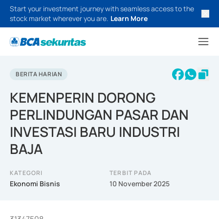
Start your investment journey with seamless access to the
stock market wherever you are.
Learn More
BERITA HARIAN
KEMENPERIN DORONG
PERLINDUNGAN PASAR DAN
INVESTASI BARU INDUSTRI
BAJA
KATEGORI
TERBIT PADA
Ekonomi Bisnis
10 November 2025