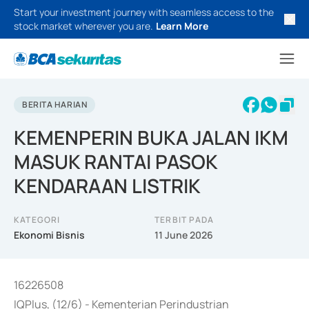
Start your investment journey with seamless access to the
stock market wherever you are.
Learn More
BERITA HARIAN
KEMENPERIN BUKA JALAN IKM
MASUK RANTAI PASOK
KENDARAAN LISTRIK
KATEGORI
TERBIT PADA
Ekonomi Bisnis
11 June 2026
16226508
IQPlus, (12/6) - Kementerian Perindustrian