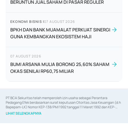
BERUNTUN JUAL SAHAM DI PASAR REGULER
EKONOMI BISNIS
|
07 AUGUST 2026
BPKH DAN BANK MUAMALAT PERKUAT SINERGI
GUNA KEMBANGKAN EKOSISTEM HAJI
07 AUGUST 2026
BUMI ARSANA MULIA BORONG 25,60% SAHAM
OKAS SENILAI RP60,75 MILIAR
PT BCA Sekuritas telah memperoleh izin usaha sebagai Perantara 
Pedagang Efek berdasarkan surat keputusan Otoritas Jasa Keuangan (d.h 
Bapepam-LK) Nomor KEP-138/PM/1992 tanggal 11 Maret 1992 dan KEP-
06/D.04/2014 tanggal 28 Februari 2014, izin usaha sebagai Penjamin Emisi 
LIHAT SELENGKAPNYA
Efek berdasarkan surat keputusan Otoritas Jasa Keuangan Nomor KEP-
12/PM/PEE/1997 tanggal 24 September 1997 dan KEP-07/D.04/2014 
tanggal 28 Februari 2014, izin usaha sebagai penyedia Jasa Konsultasi 