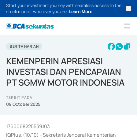
Start your investment journey with seamless access to the
stock market wherever you are.
Learn More
BERITA HARIAN
KEMENPERIN APRESIASI
INVESTASI DAN PENCAPAIAN
PT SGMW MOTOR INDONESIA
TERBIT PADA
09 October 2025
1760068225539103
IQPlus, (10/10) - Sekretaris Jenderal Kementerian