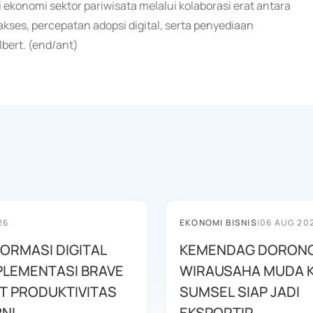
ekonomi sektor pariwisata melalui kolaborasi erat antara
kses, percepatan adopsi digital, serta penyediaan
lbert. (end/ant)
26
EKONOMI BISNIS
|
06 AUG 20
ORMASI DIGITAL
KEMENDAG DORON
PLEMENTASI BRAVE
WIRAUSAHA MUDA 
T PRODUKTIVITAS
SUMSEL SIAP JADI
BNI
EKSPORTIR