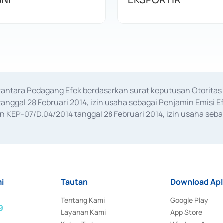
erantara Pedagang Efek berdasarkan surat keputusan Otorit
anggal 28 Februari 2014, izin usaha sebagai Penjamin Emisi E
KEP-07/D.04/2014 tanggal 28 Februari 2014, izin usaha sebag
rat keputusan Otoritas Jasa Keuangan Nomor S-67/PM.21/2017 t
aan Transaksi Sertifikat Deposito di Pasar Uang yang izinnya d
ansaksi, serta Penatausahaan dan Penyelesaian Transaksi Sur
i
Tautan
Download Apl
Tentang Kami
Google Play
9
Layanan Kami
App Store