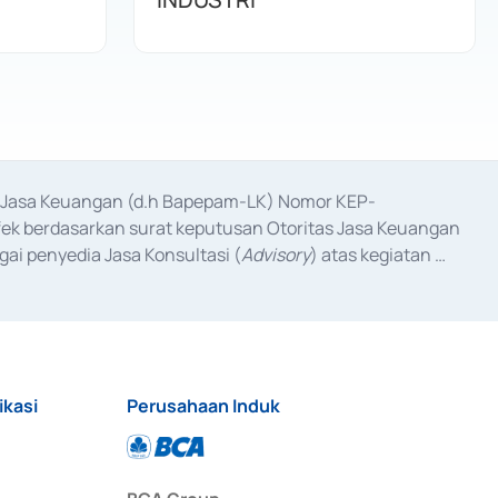
as Jasa Keuangan (d.h Bapepam-LK) Nomor KEP-
fek berdasarkan surat keputusan Otoritas Jasa Keuangan 
ai penyedia Jasa Konsultasi (
Advisory
) atas kegiatan 
anggal 3 Februari 2017, dan beberapa izin usaha lainnya 
iterbitkan pada tahun 2017 dan izin usaha lainnya dari 
at Berharga Komersial yang izinnya diterbitkan pada 
ikasi
Perusahaan Induk