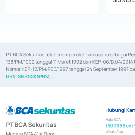
PT BCA Sekuritas telah memperoleh izin usaha sebagai P
138/PM/1992 tanggal 11 Maret 1992 dan KEP-06/D.04/2014 t
Nomor KEP-12/PM/PEE/1997 tanggal 24 September 1997 dan 
merger, akuisisi, divestasi, dan 
join venture
 berdasarkan su
LIHAT SELENGKAPNYA
dari Bank Indonesia antara lain sebagai Perantara Pelaksan
Bank Indonesia sebagai Lembaga Pendukung Penerbitan, Tr
tahun 2018.
Hubungi Kam
Halo BCA
PT BCA Sekuritas
1500888 ext 
WhatsApp
Menara BCA 41st Floor,