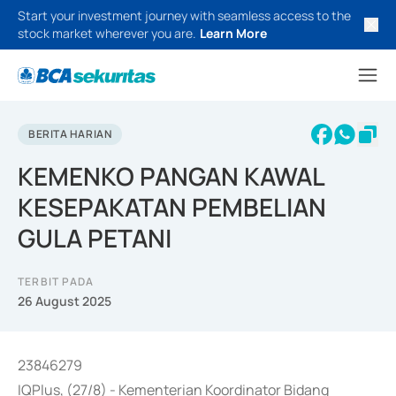
Start your investment journey with seamless access to the
stock market wherever you are.
Learn More
BERITA HARIAN
KEMENKO PANGAN KAWAL
KESEPAKATAN PEMBELIAN
GULA PETANI
TERBIT PADA
26 August 2025
23846279
IQPlus, (27/8) - Kementerian Koordinator Bidang