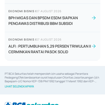
EKONOMI BISNIS
|
07 AUGUST 2026
BPH MIGAS DAN BPSDM ESDM SIAPKAN
PENGAWAS DISTRIBUSI BBM SUBSIDI
EKONOMI BISNIS
|
07 AUGUST 2026
ALFI : PERTUMBUHAN 5,29 PERSEN TRIWULAN II
CERMINKAN RANTAI PASOK SOLID
PT BCA Sekuritas telah memperoleh izin usaha sebagai Perantara 
Pedagang Efek berdasarkan surat keputusan Otoritas Jasa Keuangan (d.h 
Bapepam-LK) Nomor KEP-138/PM/1992 tanggal 11 Maret 1992 dan KEP-
06/D.04/2014 tanggal 28 Februari 2014, izin usaha sebagai Penjamin Emisi 
LIHAT SELENGKAPNYA
Efek berdasarkan surat keputusan Otoritas Jasa Keuangan Nomor KEP-
12/PM/PEE/1997 tanggal 24 September 1997 dan KEP-07/D.04/2014 
tanggal 28 Februari 2014, izin usaha sebagai penyedia Jasa Konsultasi 
(
Advisory
) atas kegiatan merger, akuisisi, divestasi, dan 
join venture
berdasarkan surat keputusan Otoritas Jasa Keuangan Nomor S-