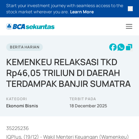
Start your investment journey with seamless access to the
stock market wherever you are.
Learn More
BERITA HARIAN
KEMENKEU RELAKSASI TKD
Rp46,05 TRILIUN DI DAERAH
TERDAMPAK BANJIR SUMATRA
KATEGORI
TERBIT PADA
Ekonomi Bisnis
18 December 2025
35225236
IQPlus, (19/12) - Wakil Menteri Keuangan (Wamenkeu)