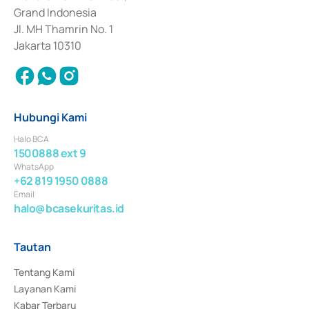
Surat Berharga Komersial yang izinnya diterbitkan pada tahun 2018.
Grand Indonesia
Jl. MH Thamrin No. 1
Jakarta 10310
Hubungi Kami
Halo BCA
1500888 ext 9
WhatsApp
+62 819 1950 0888
Email
halo@bcasekuritas.id
Tautan
Tentang Kami
Layanan Kami
Kabar Terbaru