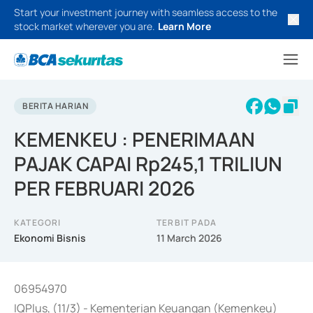
Start your investment journey with seamless access to the
stock market wherever you are.
Learn More
BERITA HARIAN
KEMENKEU : PENERIMAAN
PAJAK CAPAI Rp245,1 TRILIUN
PER FEBRUARI 2026
KATEGORI
TERBIT PADA
Ekonomi Bisnis
11 March 2026
06954970
IQPlus, (11/3) - Kementerian Keuangan (Kemenkeu)