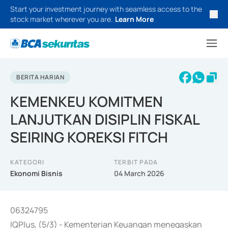
Start your investment journey with seamless access to the
stock market wherever you are.
Learn More
BERITA HARIAN
KEMENKEU KOMITMEN
LANJUTKAN DISIPLIN FISKAL
SEIRING KOREKSI FITCH
KATEGORI
TERBIT PADA
Ekonomi Bisnis
04 March 2026
06324795
IQPlus, (5/3) - Kementerian Keuangan menegaskan