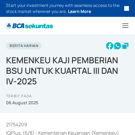
Start your investment journey with seamless access to the
stock market wherever you are.
Learn More
BERITA HARIAN
KEMENKEU KAJI PEMBERIAN
BSU UNTUK KUARTAL III DAN
IV-2025
TERBIT PADA
06 August 2025
21754209
IQPlus, (6/8) - Kementerian Keuangan (Kemenkeu)