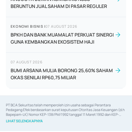
BERUNTUN JUAL SAHAM DI PASAR REGULER
EKONOMI BISNIS
|
07 AUGUST 2026
BPKH DAN BANK MUAMALAT PERKUAT SINERGI
GUNA KEMBANGKAN EKOSISTEM HAJI
07 AUGUST 2026
BUMI ARSANA MULIA BORONG 25,60% SAHAM
OKAS SENILAI RP60,75 MILIAR
PT BCA Sekuritas telah memperoleh izin usaha sebagai Perantara 
Pedagang Efek berdasarkan surat keputusan Otoritas Jasa Keuangan (d.h 
Bapepam-LK) Nomor KEP-138/PM/1992 tanggal 11 Maret 1992 dan KEP-
06/D.04/2014 tanggal 28 Februari 2014, izin usaha sebagai Penjamin Emisi 
LIHAT SELENGKAPNYA
Efek berdasarkan surat keputusan Otoritas Jasa Keuangan Nomor KEP-
12/PM/PEE/1997 tanggal 24 September 1997 dan KEP-07/D.04/2014 