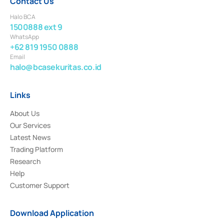
Contact Us
Halo BCA
1500888 ext 9
WhatsApp
+62 819 1950 0888
Email
halo@bcasekuritas.co.id
Links
About Us
Our Services
Latest News
Trading Platform
Research
Help
Customer Support
Download Application