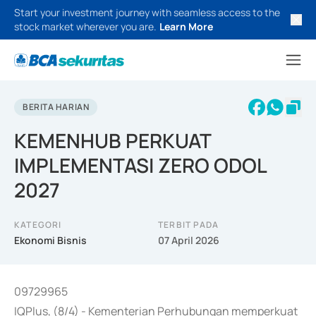
Start your investment journey with seamless access to the
stock market wherever you are.
Learn More
BERITA HARIAN
KEMENHUB PERKUAT
IMPLEMENTASI ZERO ODOL
2027
KATEGORI
TERBIT PADA
Ekonomi Bisnis
07 April 2026
09729965
IQPlus, (8/4) - Kementerian Perhubungan memperkuat