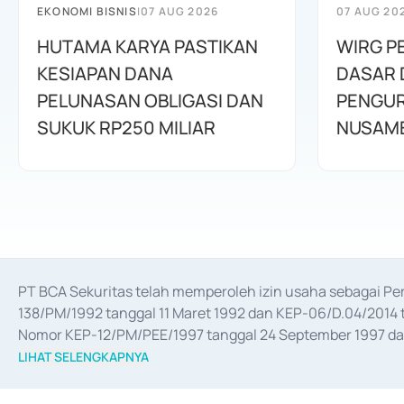
EKONOMI BISNIS
|
07 AUG 2026
07 AUG 20
HUTAMA KARYA PASTIKAN
WIRG P
KESIAPAN DANA
DASAR 
PELUNASAN OBLIGASI DAN
PENGUR
SUKUK RP250 MILIAR
NUSAM
PT BCA Sekuritas telah memperoleh izin usaha sebagai P
138/PM/1992 tanggal 11 Maret 1992 dan KEP-06/D.04/2014 t
Nomor KEP-12/PM/PEE/1997 tanggal 24 September 1997 dan 
merger, akuisisi, divestasi, dan 
join venture
 berdasarkan su
LIHAT SELENGKAPNYA
dari Bank Indonesia antara lain sebagai Perantara Pelaksan
Bank Indonesia sebagai Lembaga Pendukung Penerbitan, Tr