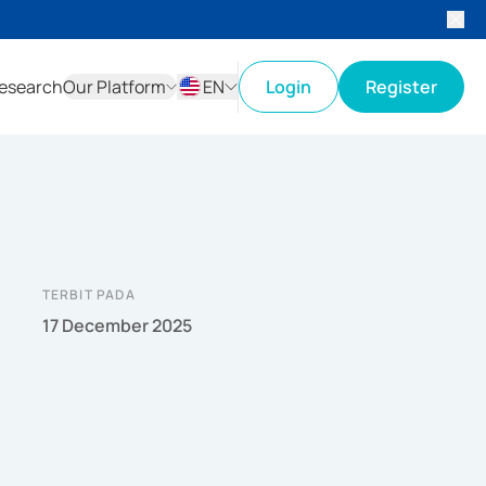
esearch
Our Platform
EN
Login
Register
ID
EN
TERBIT PADA
17 December 2025