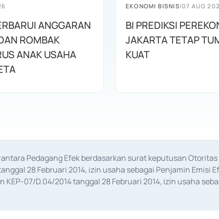
26
EKONOMI BISNIS
|
07 AUG 20
ERBARUI ANGGARAN
BI PREDIKSI PEREK
DAN ROMBAK
JAKARTA TETAP TU
US ANAK USAHA
KUAT
ETA
erantara Pedagang Efek berdasarkan surat keputusan Otorit
anggal 28 Februari 2014, izin usaha sebagai Penjamin Emisi E
KEP-07/D.04/2014 tanggal 28 Februari 2014, izin usaha sebag
rat keputusan Otoritas Jasa Keuangan Nomor S-67/PM.21/2017 t
aan Transaksi Sertifikat Deposito di Pasar Uang yang izinnya d
ansaksi, serta Penatausahaan dan Penyelesaian Transaksi Sur