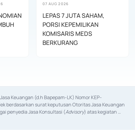
26
07 AUG 2026
ONOMIAN
LEPAS 7 JUTA SAHAM,
MBUH
PORSI KEPEMILIKAN
KOMISARIS MEDS
BERKURANG
as Jasa Keuangan (d.h Bapepam-LK) Nomor KEP-
fek berdasarkan surat keputusan Otoritas Jasa Keuangan 
ai penyedia Jasa Konsultasi (
Advisory
) atas kegiatan 
anggal 3 Februari 2017, dan beberapa izin usaha lainnya 
iterbitkan pada tahun 2017 dan izin usaha lainnya dari 
at Berharga Komersial yang izinnya diterbitkan pada 