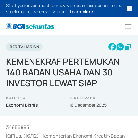
Start your investment journey with seamless access to the
stock market wherever you are.
Learn More
BERITA HARIAN
KEMENEKRAF PERTEMUKAN
140 BADAN USAHA DAN 30
INVESTOR LEWAT SIAP
KATEGORI
TERBIT PADA
Ekonomi Bisnis
16 December 2025
34956893
IQPlus, (16/12) - Kementerian Ekonomi Kreatif/Badan