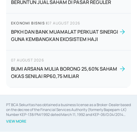
BERUNTUN JUAL SAHAM DI PASAR REGULER
EKONOMI BISNIS
|
07 AUGUST 2026
BPKH DAN BANK MUAMALAT PERKUAT SINERGI
GUNA KEMBANGKAN EKOSISTEM HAJI
07 AUGUST 2026
BUMI ARSANA MULIA BORONG 25,60% SAHAM
OKAS SENILAI RP60,75 MILIAR
PT BCA Sekuritas has obtained a business license as a Broker-Dealer based
on the decree of the Financial Services Authority (formerly Bapepam-LK)
Number KEP-138/PM/1992 dated March 11, 1992 and KEP-06/D.04/2014
dated February 28, 2014, a business license as an Underwriter based on the
VIEW MORE
decree of the Financial Services Authority Number KEP-12/PM/PEE/1997
dated September 24, 1997 and KEP-07/D.04/2014 dated February 28, 2014,
a business license as a provider of Advisory Services on mergers,