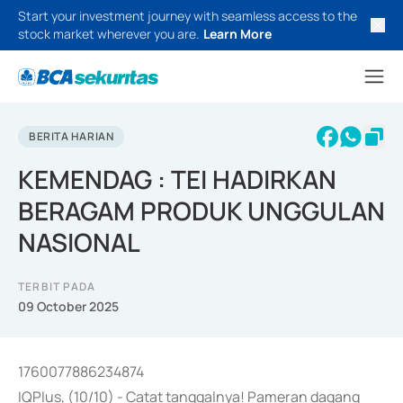
Start your investment journey with seamless access to the
stock market wherever you are.
Learn More
BERITA HARIAN
KEMENDAG : TEI HADIRKAN
BERAGAM PRODUK UNGGULAN
NASIONAL
TERBIT PADA
09 October 2025
1760077886234874
IQPlus, (10/10) - Catat tanggalnya! Pameran dagang