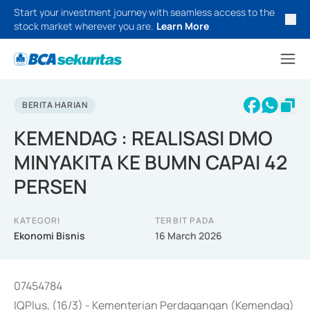
Start your investment journey with seamless access to the
stock market wherever you are.
Learn More
BERITA HARIAN
KEMENDAG : REALISASI DMO
MINYAKITA KE BUMN CAPAI 42
PERSEN
KATEGORI
TERBIT PADA
Ekonomi Bisnis
16 March 2026
07454784
IQPlus, (16/3) - Kementerian Perdagangan (Kemendag)