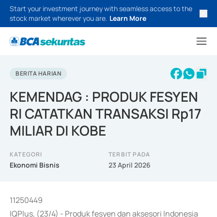
Start your investment journey with seamless access to the
stock market wherever you are.
Learn More
BERITA HARIAN
KEMENDAG : PRODUK FESYEN
RI CATATKAN TRANSAKSI Rp17
MILIAR DI KOBE
KATEGORI
TERBIT PADA
Ekonomi Bisnis
23 April 2026
11250449
IQPlus, (23/4) - Produk fesyen dan aksesori Indonesia