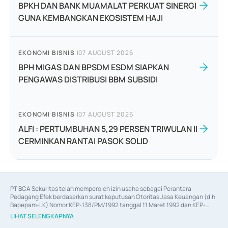
BPKH DAN BANK MUAMALAT PERKUAT SINERGI
GUNA KEMBANGKAN EKOSISTEM HAJI
EKONOMI BISNIS
|
07 AUGUST 2026
BPH MIGAS DAN BPSDM ESDM SIAPKAN
PENGAWAS DISTRIBUSI BBM SUBSIDI
EKONOMI BISNIS
|
07 AUGUST 2026
ALFI : PERTUMBUHAN 5,29 PERSEN TRIWULAN II
CERMINKAN RANTAI PASOK SOLID
PT BCA Sekuritas telah memperoleh izin usaha sebagai Perantara 
Pedagang Efek berdasarkan surat keputusan Otoritas Jasa Keuangan (d.h 
Bapepam-LK) Nomor KEP-138/PM/1992 tanggal 11 Maret 1992 dan KEP-
06/D.04/2014 tanggal 28 Februari 2014, izin usaha sebagai Penjamin Emisi 
LIHAT SELENGKAPNYA
Efek berdasarkan surat keputusan Otoritas Jasa Keuangan Nomor KEP-