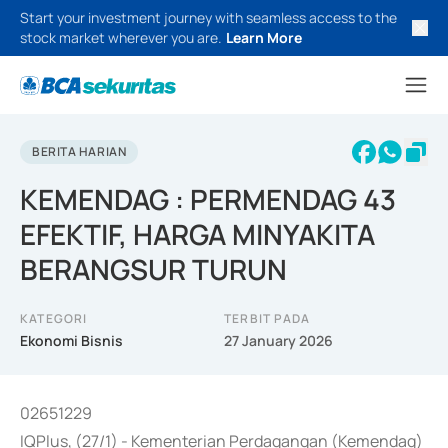
Start your investment journey with seamless access to the
stock market wherever you are.
Learn More
BERITA HARIAN
KEMENDAG : PERMENDAG 43
EFEKTIF, HARGA MINYAKITA
BERANGSUR TURUN
KATEGORI
TERBIT PADA
Ekonomi Bisnis
27 January 2026
02651229
IQPlus, (27/1) - Kementerian Perdagangan (Kemendag)