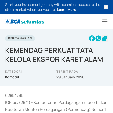
Start your investment journey with seamless access to the
stock market wherever you are.
Learn More
BERITA HARIAN
KEMENDAG PERKUAT TATA
KELOLA EKSPOR KARET ALAM
KATEGORI
TERBIT PADA
Komoditi
29 January 2026
02854795
IQPlus, (29/1) - Kementerian Perdagangan menerbitkan
Peraturan Menteri Perdagangan (Permendag) Nomor 1