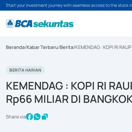
Start your investment journey with seamless access to the stock 
Beranda
/
Kabar Terbaru
/
Berita
/
KEMENDAG : KOPI RI RAUP
BERITA HARIAN
KEMENDAG : KOPI RI RA
Rp66 MILIAR DI BANGKO
Share via