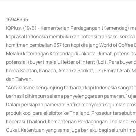
16948935
IQPlus, (19/6) - Kementerian Perdagangan (Kemendag) me
kopi asal Indonesia membukukan potensi transaksi sebesar 
komitmen pembelian 337 ton kopi di ajang World of Coffee
Melalui keterangan Kemendag di Jakarta, Jumat, potensi t
potensial (buyer) melalui letter of intent (Lol). Para buyer
Korea Selatan, Kanada, Amerika Serikat, Uni Emirat Arab, Me
dan Taiwan.
"Antusiasme pengunjung terhadap kopi Indonesia sangat t
berhasil dihimpun selama penyelenggaraan pameran," ujar
Dalam persiapan pameran, Rafika menyoroti sejumlah pr
produk kopi para eksibitor ke Thailand. Prosedur tersebut
Koperasi Thailand, Kementerian Perdagangan Thailand, Foo
Cukai. Ketentuan yang sama juga berlaku bagi seluruh imp