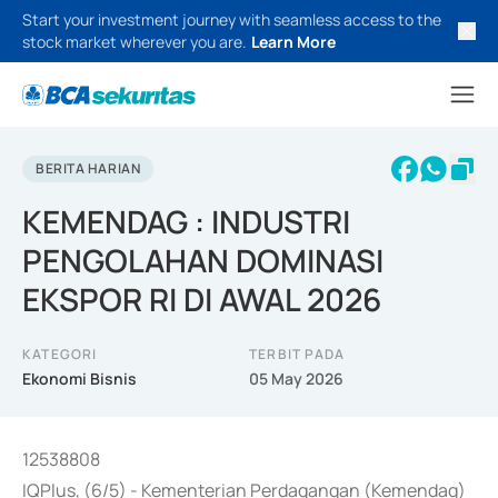
Start your investment journey with seamless access to the
stock market wherever you are.
Learn More
BERITA HARIAN
KEMENDAG : INDUSTRI
PENGOLAHAN DOMINASI
EKSPOR RI DI AWAL 2026
KATEGORI
TERBIT PADA
Ekonomi Bisnis
05 May 2026
12538808
IQPlus, (6/5) - Kementerian Perdagangan (Kemendag)