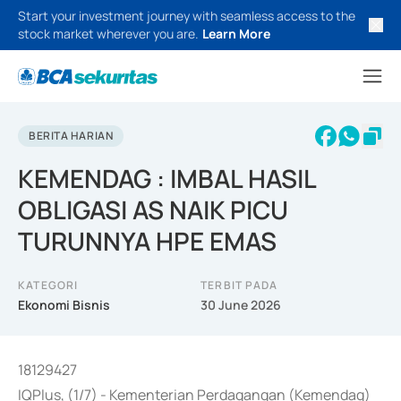
Start your investment journey with seamless access to the
stock market wherever you are.
Learn More
BERITA HARIAN
KEMENDAG : IMBAL HASIL
OBLIGASI AS NAIK PICU
TURUNNYA HPE EMAS
KATEGORI
TERBIT PADA
Ekonomi Bisnis
30 June 2026
18129427
IQPlus, (1/7) - Kementerian Perdagangan (Kemendag)