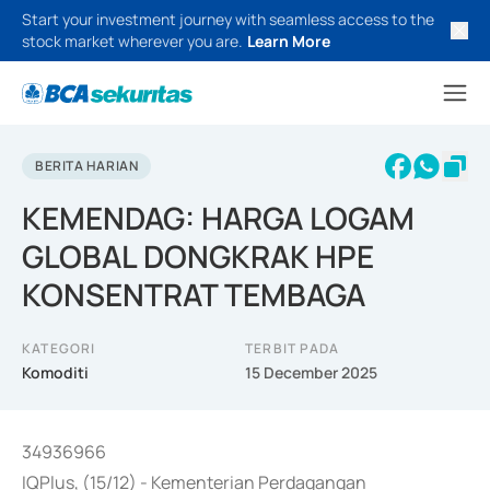
Start your investment journey with seamless access to the
stock market wherever you are.
Learn More
BERITA HARIAN
KEMENDAG: HARGA LOGAM
GLOBAL DONGKRAK HPE
KONSENTRAT TEMBAGA
KATEGORI
TERBIT PADA
Komoditi
15 December 2025
34936966
IQPlus, (15/12) - Kementerian Perdagangan