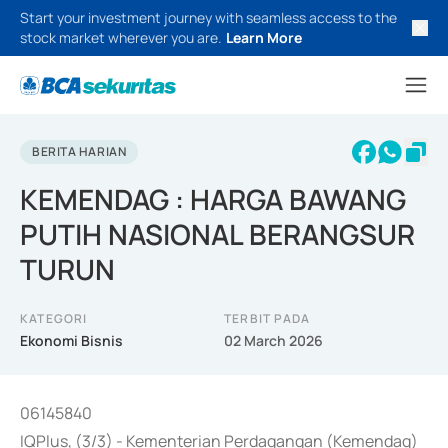
Start your investment journey with seamless access to the
stock market wherever you are.
Learn More
BERITA HARIAN
KEMENDAG : HARGA BAWANG
PUTIH NASIONAL BERANGSUR
TURUN
KATEGORI
TERBIT PADA
Ekonomi Bisnis
02 March 2026
06145840
IQPlus, (3/3) - Kementerian Perdagangan (Kemendag)