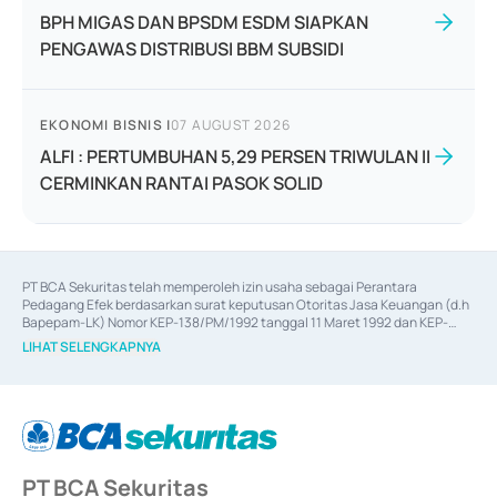
BPH MIGAS DAN BPSDM ESDM SIAPKAN
PENGAWAS DISTRIBUSI BBM SUBSIDI
EKONOMI BISNIS
|
07 AUGUST 2026
ALFI : PERTUMBUHAN 5,29 PERSEN TRIWULAN II
CERMINKAN RANTAI PASOK SOLID
PT BCA Sekuritas telah memperoleh izin usaha sebagai Perantara 
Pedagang Efek berdasarkan surat keputusan Otoritas Jasa Keuangan (d.h 
Bapepam-LK) Nomor KEP-138/PM/1992 tanggal 11 Maret 1992 dan KEP-
06/D.04/2014 tanggal 28 Februari 2014, izin usaha sebagai Penjamin Emisi 
LIHAT SELENGKAPNYA
Efek berdasarkan surat keputusan Otoritas Jasa Keuangan Nomor KEP-
12/PM/PEE/1997 tanggal 24 September 1997 dan KEP-07/D.04/2014 
tanggal 28 Februari 2014, izin usaha sebagai penyedia Jasa Konsultasi 
(
Advisory
) atas kegiatan merger, akuisisi, divestasi, dan 
join venture
berdasarkan surat keputusan Otoritas Jasa Keuangan Nomor S-
67/PM.21/2017 tanggal 3 Februari 2017, dan beberapa izin usaha lainnya 
dari Bank Indonesia antara lain sebagai Perantara Pelaksanaan Transaksi 
PT BCA Sekuritas
Sertifikat Deposito di Pasar Uang yang izinnya diterbitkan pada tahun 2017 