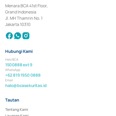
dan izin usaha lainnya dari Bank Indonesia sebagai Lembaga Pendukung 
Penerbitan, Transaksi, serta Penatausahaan dan Penyelesaian Transaksi 
Menara BCA 41st Floor,
Surat Berharga Komersial yang izinnya diterbitkan pada tahun 2018.
Grand Indonesia
Jl. MH Thamrin No. 1
Jakarta 10310
Hubungi Kami
Halo BCA
1500888 ext 9
WhatsApp
+62 819 1950 0888
Email
halo@bcasekuritas.id
Tautan
Tentang Kami
Layanan Kami