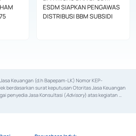
AHAM
ESDM SIAPKAN PENGAWAS
75
DISTRIBUSI BBM SUBSIDI
as Jasa Keuangan (d.h Bapepam-LK) Nomor KEP-
fek berdasarkan surat keputusan Otoritas Jasa Keuangan 
ai penyedia Jasa Konsultasi (
Advisory
) atas kegiatan 
anggal 3 Februari 2017, dan beberapa izin usaha lainnya 
iterbitkan pada tahun 2017 dan izin usaha lainnya dari 
at Berharga Komersial yang izinnya diterbitkan pada 