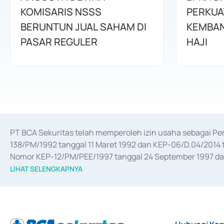
KOMISARIS NSSS
PERKUA
BERUNTUN JUAL SAHAM DI
KEMBAN
PASAR REGULER
HAJI
PT BCA Sekuritas telah memperoleh izin usaha sebagai P
138/PM/1992 tanggal 11 Maret 1992 dan KEP-06/D.04/2014 t
Nomor KEP-12/PM/PEE/1997 tanggal 24 September 1997 dan 
merger, akuisisi, divestasi, dan 
join venture
 berdasarkan su
LIHAT SELENGKAPNYA
dari Bank Indonesia antara lain sebagai Perantara Pelaksan
Bank Indonesia sebagai Lembaga Pendukung Penerbitan, Tr
tahun 2018.