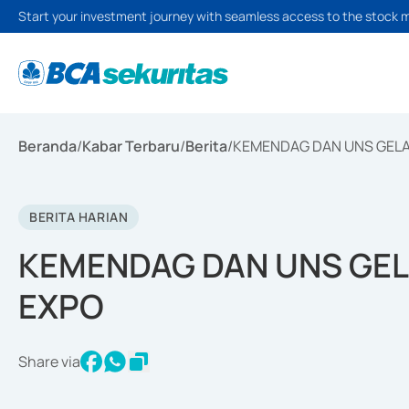
Start your investment journey with seamless access to the stock 
Beranda
/
Kabar Terbaru
/
Berita
/
KEMENDAG DAN UNS GEL
BERITA HARIAN
KEMENDAG DAN UNS GE
EXPO
Share via