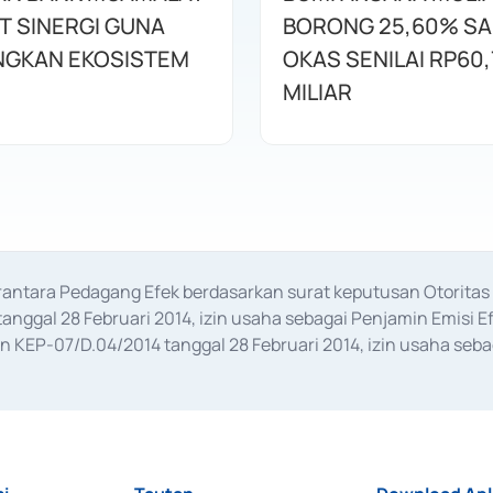
T SINERGI GUNA
BORONG 25,60% S
GKAN EKOSISTEM
OKAS SENILAI RP60,
MILIAR
erantara Pedagang Efek berdasarkan surat keputusan Otorit
anggal 28 Februari 2014, izin usaha sebagai Penjamin Emisi E
KEP-07/D.04/2014 tanggal 28 Februari 2014, izin usaha sebag
rat keputusan Otoritas Jasa Keuangan Nomor S-67/PM.21/2017 t
aan Transaksi Sertifikat Deposito di Pasar Uang yang izinnya d
ansaksi, serta Penatausahaan dan Penyelesaian Transaksi Sur