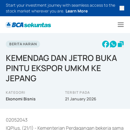
Start your investment journey with seamless access to the
stock market wherever you are.
Learn More
BERITA HARIAN
KEMENDAG DAN JETRO BUKA
PINTU EKSPOR UMKM KE
JEPANG
KATEGORI
TERBIT PADA
Ekonomi Bisnis
21 January 2026
02052043
IQPlus, (21/1) - Kementerian Perdagangan bekerja sama