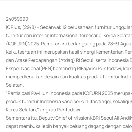
24059390
IQPlus, (29/8) - Sebanyak 12 perusahaan furnitur unggula
furnitur dan interior internasional terbesar di Korea Selata
(KOFURN)2025. Pameran ini berlangsung pada 28-31 Agustus
Keikutsertaan ini merupakan hasil sinergi Kementerian Pe
dan Atase Perdagangan (Atdag) RI Seoul, serta Indonesi
Ekspor Nasional(PEN)Kemendag RIFajarini Puntodewi, keiku
memperkenalkan desain dan kualitas produk furnitur Indon
Selatan.
"Partisipasi Paviliun Indonesia pada KOFURN 2025 merup
produk furnitur Indonesia yang berkualitas tinggi, sekalig
Korea Selatan," ungkap Puntodewi.
Sementara itu, Deputy Chief of MissionKBRI Seoul Ali And
dapat membuka lebih banyak peluang dagang dengan calon