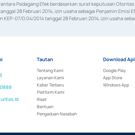
erantara Pedagang Efek berdasarkan surat keputusan Otorit
anggal 28 Februari 2014, izin usaha sebagai Penjamin Emisi E
KEP-07/D.04/2014 tanggal 28 Februari 2014, izin usaha sebag
rat keputusan Otoritas Jasa Keuangan Nomor S-67/PM.21/2017 t
aan Transaksi Sertifikat Deposito di Pasar Uang yang izinnya d
ansaksi, serta Penatausahaan dan Penyelesaian Transaksi Sur
i
Tautan
Download Apl
Tentang Kami
Google Play
9
Layanan Kami
App Store
Kabar Terbaru
Windows App
 0888
Platform Kami
ritas.id
Riset
Bantuan
Pengaduan Nasabah