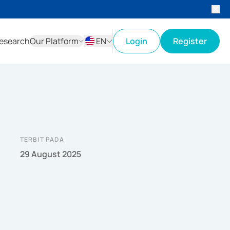
esearch
Our Platform
EN
Login
Register
ID
EN
TERBIT PADA
29 August 2025