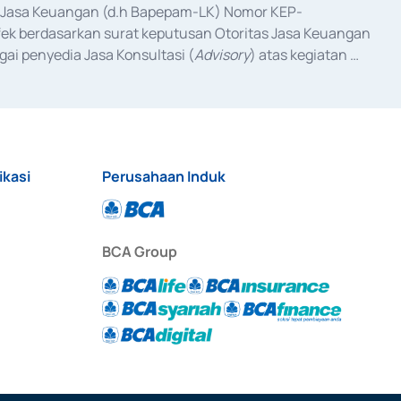
as Jasa Keuangan (d.h Bapepam-LK) Nomor KEP-
fek berdasarkan surat keputusan Otoritas Jasa Keuangan 
ai penyedia Jasa Konsultasi (
Advisory
) atas kegiatan 
anggal 3 Februari 2017, dan beberapa izin usaha lainnya 
iterbitkan pada tahun 2017 dan izin usaha lainnya dari 
at Berharga Komersial yang izinnya diterbitkan pada 
ikasi
Perusahaan Induk
BCA Group