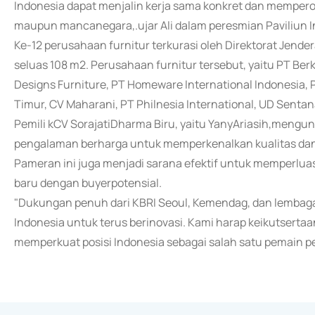
Indonesia dapat menjalin kerja sama konkret dan mempero
maupun mancanegara,.ujar Ali dalam peresmian Paviliun 
Ke-12 perusahaan furnitur terkurasi oleh Direktorat Jend
seluas 108 m2. Perusahaan furnitur tersebut, yaitu PT Ber
Designs Furniture, PT Homeware International Indonesia, P
Timur, CV Maharani, PT Philnesia International, UD Sentan
Pemili kCV SorajatiDharma Biru, yaitu YanyAriasih,mengu
pengalaman berharga untuk memperkenalkan kualitas dan kr
Pameran ini juga menjadi sarana efektif untuk memperluas
baru dengan buyerpotensial.
"Dukungan penuh dari KBRI Seoul, Kemendag, dan lembaga
Indonesia untuk terus berinovasi. Kami harap keikutsert
memperkuat posisi Indonesia sebagai salah satu pemain pen