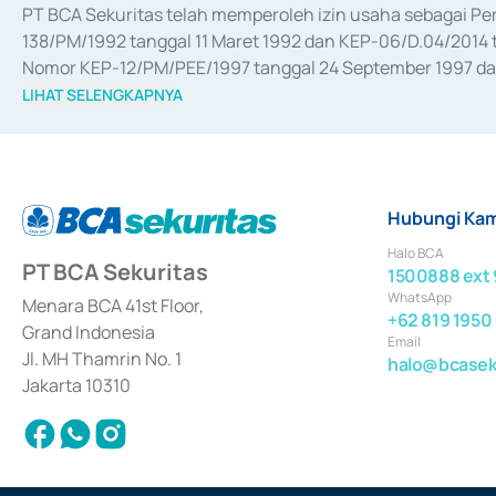
PT BCA Sekuritas telah memperoleh izin usaha sebagai P
138/PM/1992 tanggal 11 Maret 1992 dan KEP-06/D.04/2014 t
Nomor KEP-12/PM/PEE/1997 tanggal 24 September 1997 dan 
merger, akuisisi, divestasi, dan 
join venture
 berdasarkan su
LIHAT SELENGKAPNYA
dari Bank Indonesia antara lain sebagai Perantara Pelaksan
Bank Indonesia sebagai Lembaga Pendukung Penerbitan, Tr
tahun 2018.
Hubungi Kam
Halo BCA
PT BCA Sekuritas
1500888 ext 
WhatsApp
Menara BCA 41st Floor,
+62 819 1950
Grand Indonesia
Email
Jl. MH Thamrin No. 1
halo@bcaseku
Jakarta 10310