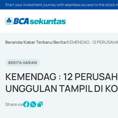
Start your investment journey with seamless access to the stock 
Beranda
/
Kabar Terbaru
/
Berita
/
KEMENDAG : 12 PERUSAHA
BERITA HARIAN
KEMENDAG : 12 PERUSA
UNGGULAN TAMPIL DI K
Share via