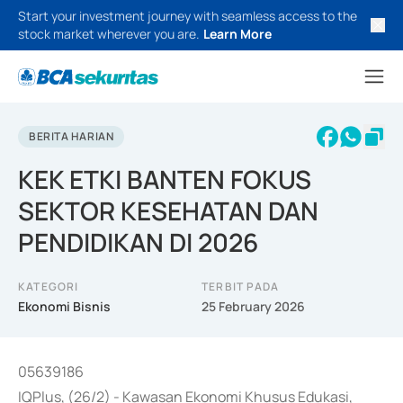
Start your investment journey with seamless access to the
stock market wherever you are.
Learn More
BERITA HARIAN
KEK ETKI BANTEN FOKUS
SEKTOR KESEHATAN DAN
PENDIDIKAN DI 2026
KATEGORI
TERBIT PADA
Ekonomi Bisnis
25 February 2026
05639186
IQPlus, (26/2) - Kawasan Ekonomi Khusus Edukasi,