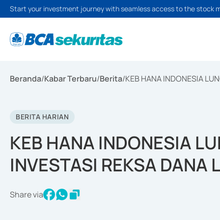
Start your investment journey with seamless access to the stock 
Beranda
/
Kabar Terbaru
/
Berita
/
KEB HANA INDONESIA LUN
BERITA HARIAN
KEB HANA INDONESIA L
INVESTASI REKSA DANA 
Share via