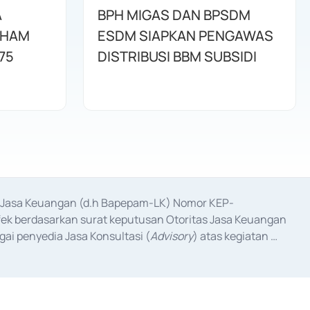
A
BPH MIGAS DAN BPSDM
AHAM
ESDM SIAPKAN PENGAWAS
75
DISTRIBUSI BBM SUBSIDI
as Jasa Keuangan (d.h Bapepam-LK) Nomor KEP-
fek berdasarkan surat keputusan Otoritas Jasa Keuangan 
ai penyedia Jasa Konsultasi (
Advisory
) atas kegiatan 
anggal 3 Februari 2017, dan beberapa izin usaha lainnya 
iterbitkan pada tahun 2017 dan izin usaha lainnya dari 
at Berharga Komersial yang izinnya diterbitkan pada 