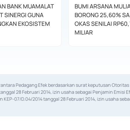
AN BANK MUAMALAT
BUMI ARSANA MULI
T SINERGI GUNA
BORONG 25,60% S
GKAN EKOSISTEM
OKAS SENILAI RP60,
MILIAR
erantara Pedagang Efek berdasarkan surat keputusan Otorit
anggal 28 Februari 2014, izin usaha sebagai Penjamin Emisi E
KEP-07/D.04/2014 tanggal 28 Februari 2014, izin usaha sebag
rat keputusan Otoritas Jasa Keuangan Nomor S-67/PM.21/2017 t
aan Transaksi Sertifikat Deposito di Pasar Uang yang izinnya d
ansaksi, serta Penatausahaan dan Penyelesaian Transaksi Sur