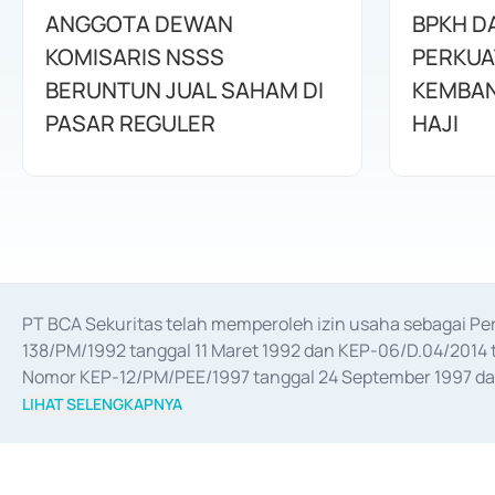
ANGGOTA DEWAN
BPKH D
KOMISARIS NSSS
PERKUA
BERUNTUN JUAL SAHAM DI
KEMBAN
PASAR REGULER
HAJI
PT BCA Sekuritas telah memperoleh izin usaha sebagai P
138/PM/1992 tanggal 11 Maret 1992 dan KEP-06/D.04/2014 t
Nomor KEP-12/PM/PEE/1997 tanggal 24 September 1997 dan 
merger, akuisisi, divestasi, dan 
join venture
 berdasarkan su
LIHAT SELENGKAPNYA
dari Bank Indonesia antara lain sebagai Perantara Pelaksan
Bank Indonesia sebagai Lembaga Pendukung Penerbitan, Tr
tahun 2018.