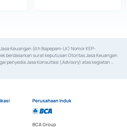
as Jasa Keuangan (d.h Bapepam-LK) Nomor KEP-
fek berdasarkan surat keputusan Otoritas Jasa Keuangan 
ai penyedia Jasa Konsultasi (
Advisory
) atas kegiatan 
anggal 3 Februari 2017, dan beberapa izin usaha lainnya 
iterbitkan pada tahun 2017 dan izin usaha lainnya dari 
at Berharga Komersial yang izinnya diterbitkan pada 
ikasi
Perusahaan Induk
BCA Group