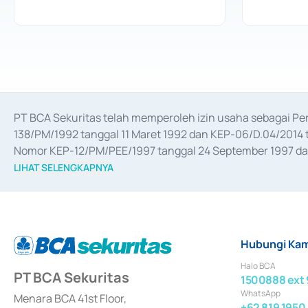
PT BCA Sekuritas telah memperoleh izin usaha sebagai P
138/PM/1992 tanggal 11 Maret 1992 dan KEP-06/D.04/2014 t
Nomor KEP-12/PM/PEE/1997 tanggal 24 September 1997 dan 
merger, akuisisi, divestasi, dan 
join venture
 berdasarkan su
LIHAT SELENGKAPNYA
dari Bank Indonesia antara lain sebagai Perantara Pelaksan
Bank Indonesia sebagai Lembaga Pendukung Penerbitan, Tr
tahun 2018.
Hubungi Kam
Halo BCA
PT BCA Sekuritas
1500888 ext 
WhatsApp
Menara BCA 41st Floor,
+62 819 1950