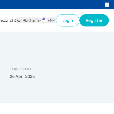
esearch
Our Platform
EN
Login
Register
ID
EN
TERBIT PADA
26 April 2026