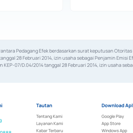
erantara Pedagang Efek berdasarkan surat keputusan Otorit
anggal 28 Februari 2014, izin usaha sebagai Penjamin Emisi E
KEP-07/D.04/2014 tanggal 28 Februari 2014, izin usaha sebag
rat keputusan Otoritas Jasa Keuangan Nomor S-67/PM.21/2017 t
aan Transaksi Sertifikat Deposito di Pasar Uang yang izinnya d
ansaksi, serta Penatausahaan dan Penyelesaian Transaksi Sur
i
Tautan
Download Apl
Tentang Kami
Google Play
9
Layanan Kami
App Store
Kabar Terbaru
Windows App
 0888