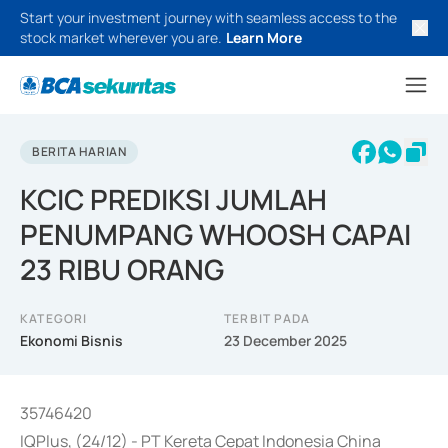
Start your investment journey with seamless access to the
stock market wherever you are.
Learn More
BERITA HARIAN
KCIC PREDIKSI JUMLAH
PENUMPANG WHOOSH CAPAI
23 RIBU ORANG
KATEGORI
TERBIT PADA
Ekonomi Bisnis
23 December 2025
35746420
IQPlus, (24/12) - PT Kereta Cepat Indonesia China