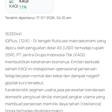
KAQI
1.1
%
Terakhir diperbarui
:
17-07-2026, 04:10:am
16232441
IQPlus, (12/6) - Di tengah fluktuasi makroekonomi yang
dipicu oleh penguatan dolar AS (USD) terhadap rupiah
(IDR), PT Jantra Grupo Indonesia Tbk (KAQI)
membuktikan ketahanan bisnisnya. Emiten berkode
saham KAQI ini melaporkan operasional perseroan
tetap berjalan normal dan kebal dari dampak negatif
gejolak kurs tersebut.
Karakteristik segmen usaha jasa perawatan kendaraan
domestik yang kuat dinilai menjadi jangkar utama yang
membuat perseroan memiliki daya tahan (resilience)
tinggi terhadap dinamika makro.