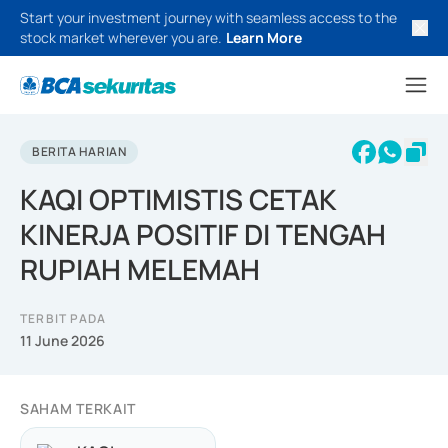
Start your investment journey with seamless access to the
stock market wherever you are.
Learn More
BERITA HARIAN
KAQI OPTIMISTIS CETAK
KINERJA POSITIF DI TENGAH
RUPIAH MELEMAH
TERBIT PADA
11 June 2026
SAHAM TERKAIT