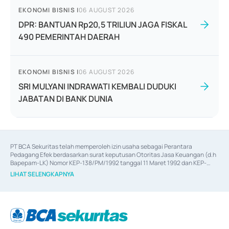
EKONOMI BISNIS
|
06 AUGUST 2026
DPR: BANTUAN Rp20,5 TRILIUN JAGA FISKAL
490 PEMERINTAH DAERAH
EKONOMI BISNIS
|
06 AUGUST 2026
SRI MULYANI INDRAWATI KEMBALI DUDUKI
JABATAN DI BANK DUNIA
PT BCA Sekuritas telah memperoleh izin usaha sebagai Perantara 
Pedagang Efek berdasarkan surat keputusan Otoritas Jasa Keuangan (d.h 
Bapepam-LK) Nomor KEP-138/PM/1992 tanggal 11 Maret 1992 dan KEP-
06/D.04/2014 tanggal 28 Februari 2014, izin usaha sebagai Penjamin Emisi 
LIHAT SELENGKAPNYA
Efek berdasarkan surat keputusan Otoritas Jasa Keuangan Nomor KEP-
12/PM/PEE/1997 tanggal 24 September 1997 dan KEP-07/D.04/2014 
tanggal 28 Februari 2014, izin usaha sebagai penyedia Jasa Konsultasi 
(
Advisory
) atas kegiatan merger, akuisisi, divestasi, dan 
join venture
berdasarkan surat keputusan Otoritas Jasa Keuangan Nomor S-
67/PM.21/2017 tanggal 3 Februari 2017, dan beberapa izin usaha lainnya 
dari Bank Indonesia antara lain sebagai Perantara Pelaksanaan Transaksi 