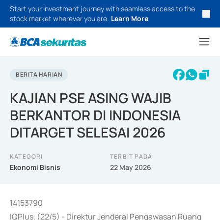
Start your investment journey with seamless access to the
stock market wherever you are.
Learn More
BERITA HARIAN
KAJIAN PSE ASING WAJIB
BERKANTOR DI INDONESIA
DITARGET SELESAI 2026
KATEGORI
TERBIT PADA
Ekonomi Bisnis
22 May 2026
14153790
IQPlus, (22/5) - Direktur Jenderal Pengawasan Ruang