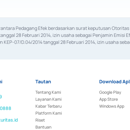
erantara Pedagang Efek berdasarkan surat keputusan Otorit
anggal 28 Februari 2014, izin usaha sebagai Penjamin Emisi E
KEP-07/D.04/2014 tanggal 28 Februari 2014, izin usaha sebag
rat keputusan Otoritas Jasa Keuangan Nomor S-67/PM.21/2017 t
aan Transaksi Sertifikat Deposito di Pasar Uang yang izinnya d
ansaksi, serta Penatausahaan dan Penyelesaian Transaksi Sur
i
Tautan
Download Apl
Tentang Kami
Google Play
9
Layanan Kami
App Store
Kabar Terbaru
Windows App
 0888
Platform Kami
ritas.id
Riset
Bantuan