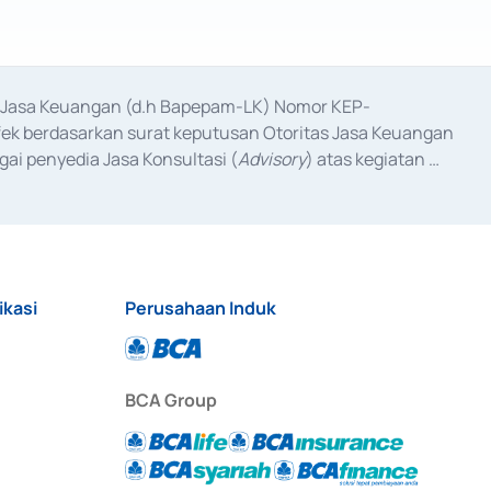
as Jasa Keuangan (d.h Bapepam-LK) Nomor KEP-
fek berdasarkan surat keputusan Otoritas Jasa Keuangan 
ai penyedia Jasa Konsultasi (
Advisory
) atas kegiatan 
anggal 3 Februari 2017, dan beberapa izin usaha lainnya 
iterbitkan pada tahun 2017 dan izin usaha lainnya dari 
at Berharga Komersial yang izinnya diterbitkan pada 
ikasi
Perusahaan Induk
BCA Group