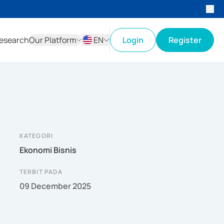
esearch
Our Platform
EN
Login
Register
ID
EN
KATEGORI
Ekonomi Bisnis
TERBIT PADA
09 December 2025