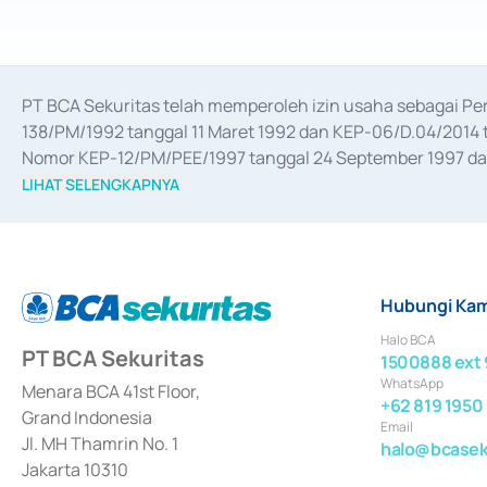
PT BCA Sekuritas telah memperoleh izin usaha sebagai P
138/PM/1992 tanggal 11 Maret 1992 dan KEP-06/D.04/2014 t
Nomor KEP-12/PM/PEE/1997 tanggal 24 September 1997 dan 
merger, akuisisi, divestasi, dan 
join venture
 berdasarkan su
LIHAT SELENGKAPNYA
dari Bank Indonesia antara lain sebagai Perantara Pelaksan
Bank Indonesia sebagai Lembaga Pendukung Penerbitan, Tr
tahun 2018.
Hubungi Kam
Halo BCA
PT BCA Sekuritas
1500888 ext 
WhatsApp
Menara BCA 41st Floor,
+62 819 1950
Grand Indonesia
Email
Jl. MH Thamrin No. 1
halo@bcaseku
Jakarta 10310