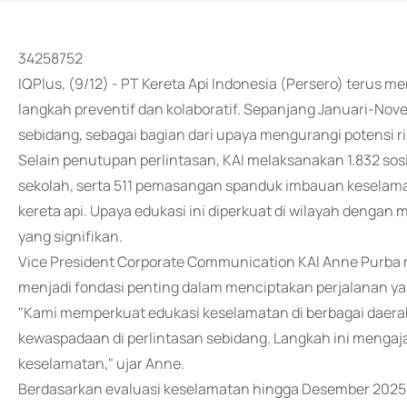
34258752
IQPlus, (9/12) - PT Kereta Api Indonesia (Persero) terus 
langkah preventif dan kolaboratif. Sepanjang Januari-No
sebidang, sebagai bagian dari upaya mengurangi potensi ri
Selain penutupan perlintasan, KAI melaksanakan 1.832 sosi
sekolah, serta 511 pemasangan spanduk imbauan keselama
kereta api. Upaya edukasi ini diperkuat di wilayah dengan m
yang signifikan.
Vice President Corporate Communication KAI Anne Purba
menjadi fondasi penting dalam menciptakan perjalanan ya
"Kami memperkuat edukasi keselamatan di berbagai daer
kewaspadaan di perlintasan sebidang. Langkah ini meng
keselamatan," ujar Anne.
Berdasarkan evaluasi keselamatan hingga Desember 2025, ma