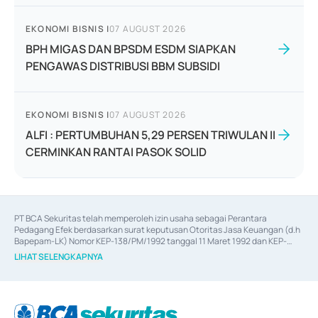
EKONOMI BISNIS
|
07 AUGUST 2026
BPH MIGAS DAN BPSDM ESDM SIAPKAN
PENGAWAS DISTRIBUSI BBM SUBSIDI
EKONOMI BISNIS
|
07 AUGUST 2026
ALFI : PERTUMBUHAN 5,29 PERSEN TRIWULAN II
CERMINKAN RANTAI PASOK SOLID
PT BCA Sekuritas telah memperoleh izin usaha sebagai Perantara 
Pedagang Efek berdasarkan surat keputusan Otoritas Jasa Keuangan (d.h 
Bapepam-LK) Nomor KEP-138/PM/1992 tanggal 11 Maret 1992 dan KEP-
06/D.04/2014 tanggal 28 Februari 2014, izin usaha sebagai Penjamin Emisi 
LIHAT SELENGKAPNYA
Efek berdasarkan surat keputusan Otoritas Jasa Keuangan Nomor KEP-
12/PM/PEE/1997 tanggal 24 September 1997 dan KEP-07/D.04/2014 
tanggal 28 Februari 2014, izin usaha sebagai penyedia Jasa Konsultasi 
(
Advisory
) atas kegiatan merger, akuisisi, divestasi, dan 
join venture
berdasarkan surat keputusan Otoritas Jasa Keuangan Nomor S-