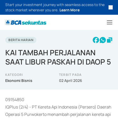
Start your investment journey with seamless access to the
stock market wherever you are.
Learn More
BERITA HARIAN
KAI TAMBAH PERJALANAN
SAAT LIBUR PASKAH DI DAOP 5
KATEGORI
TERBIT PADA
Ekonomi Bisnis
02 April 2026
09154850
IQPlus (2/4) - PT Kereta Api Indonesia (Persero) Daerah
Operasi 5 Purwokerto menambah perjalanan kereta api