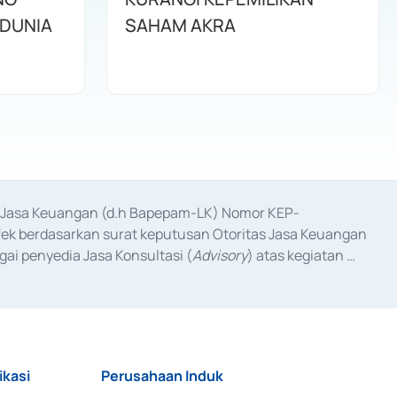
DUNIA
SAHAM AKRA
as Jasa Keuangan (d.h Bapepam-LK) Nomor KEP-
fek berdasarkan surat keputusan Otoritas Jasa Keuangan 
ai penyedia Jasa Konsultasi (
Advisory
) atas kegiatan 
anggal 3 Februari 2017, dan beberapa izin usaha lainnya 
iterbitkan pada tahun 2017 dan izin usaha lainnya dari 
at Berharga Komersial yang izinnya diterbitkan pada 
ikasi
Perusahaan Induk