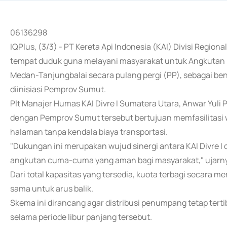
06136298
IQPlus, (3/3) - PT Kereta Api Indonesia (KAI) Divisi Region
tempat duduk guna melayani masyarakat untuk Angkutan
Medan-Tanjungbalai secara pulang pergi (PP), sebagai be
diinisiasi Pemprov Sumut.
Plt Manajer Humas KAI Divre I Sumatera Utara, Anwar Yuli 
dengan Pemprov Sumut tersebut bertujuan memfasilitasi w
halaman tanpa kendala biaya transportasi.
"Dukungan ini merupakan wujud sinergi antara KAI Divre
angkutan cuma-cuma yang aman bagi masyarakat," ujarn
Dari total kapasitas yang tersedia, kuota terbagi secara m
sama untuk arus balik.
Skema ini dirancang agar distribusi penumpang tetap ter
selama periode libur panjang tersebut.