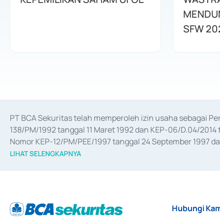
MENDUN
SFW 20
PT BCA Sekuritas telah memperoleh izin usaha sebagai P
138/PM/1992 tanggal 11 Maret 1992 dan KEP-06/D.04/2014 t
Nomor KEP-12/PM/PEE/1997 tanggal 24 September 1997 dan 
merger, akuisisi, divestasi, dan 
join venture
 berdasarkan su
LIHAT SELENGKAPNYA
dari Bank Indonesia antara lain sebagai Perantara Pelaksan
Bank Indonesia sebagai Lembaga Pendukung Penerbitan, Tr
tahun 2018.
Hubungi Kam