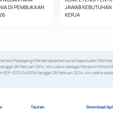
IA DI PEMBUKAAN
JAWAB KEBUTUHAN 
26
KERJA
erantara Pedagang Efek berdasarkan surat keputusan Otorit
anggal 28 Februari 2014, izin usaha sebagai Penjamin Emisi E
KEP-07/D.04/2014 tanggal 28 Februari 2014, izin usaha sebag
rat keputusan Otoritas Jasa Keuangan Nomor S-67/PM.21/2017 t
aan Transaksi Sertifikat Deposito di Pasar Uang yang izinnya d
ansaksi, serta Penatausahaan dan Penyelesaian Transaksi Sur
i
Tautan
Download Apl