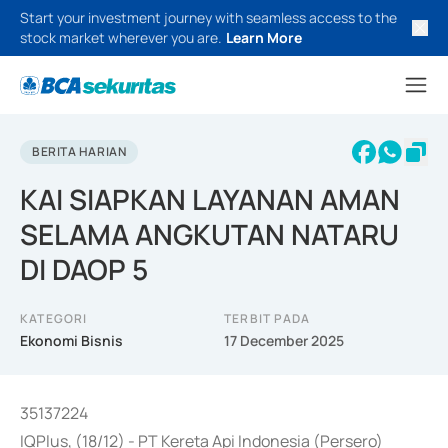
Start your investment journey with seamless access to the
stock market wherever you are.
Learn More
BERITA HARIAN
KAI SIAPKAN LAYANAN AMAN
SELAMA ANGKUTAN NATARU
DI DAOP 5
KATEGORI
TERBIT PADA
Ekonomi Bisnis
17 December 2025
35137224
IQPlus, (18/12) - PT Kereta Api Indonesia (Persero)