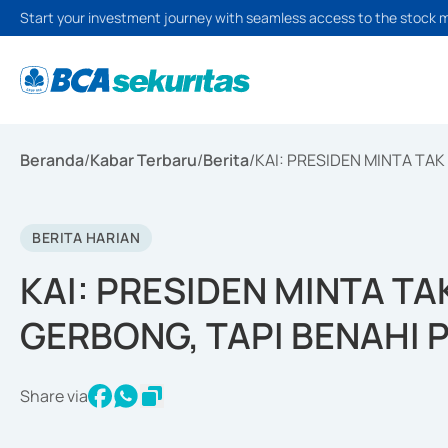
Start your investment journey with seamless access to the stock 
Beranda
/
Kabar Terbaru
/
Berita
/
KAI: PRESIDEN MINTA TA
BERITA HARIAN
KAI: PRESIDEN MINTA T
GERBONG, TAPI BENAHI 
Share via