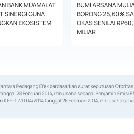
AN BANK MUAMALAT
BUMI ARSANA MULI
T SINERGI GUNA
BORONG 25,60% S
GKAN EKOSISTEM
OKAS SENILAI RP60,
MILIAR
erantara Pedagang Efek berdasarkan surat keputusan Otorit
anggal 28 Februari 2014, izin usaha sebagai Penjamin Emisi E
KEP-07/D.04/2014 tanggal 28 Februari 2014, izin usaha sebag
rat keputusan Otoritas Jasa Keuangan Nomor S-67/PM.21/2017 t
aan Transaksi Sertifikat Deposito di Pasar Uang yang izinnya d
ansaksi, serta Penatausahaan dan Penyelesaian Transaksi Sur