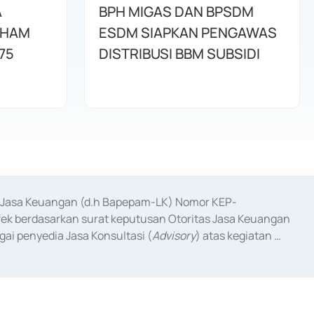
A
BPH MIGAS DAN BPSDM
AHAM
ESDM SIAPKAN PENGAWAS
75
DISTRIBUSI BBM SUBSIDI
as Jasa Keuangan (d.h Bapepam-LK) Nomor KEP-
fek berdasarkan surat keputusan Otoritas Jasa Keuangan 
ai penyedia Jasa Konsultasi (
Advisory
) atas kegiatan 
anggal 3 Februari 2017, dan beberapa izin usaha lainnya 
iterbitkan pada tahun 2017 dan izin usaha lainnya dari 
at Berharga Komersial yang izinnya diterbitkan pada 