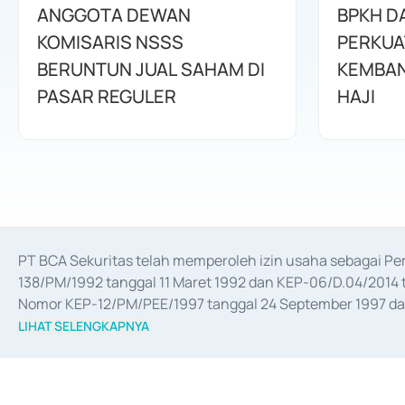
ANGGOTA DEWAN
BPKH D
KOMISARIS NSSS
PERKUA
BERUNTUN JUAL SAHAM DI
KEMBAN
PASAR REGULER
HAJI
PT BCA Sekuritas telah memperoleh izin usaha sebagai P
138/PM/1992 tanggal 11 Maret 1992 dan KEP-06/D.04/2014 t
Nomor KEP-12/PM/PEE/1997 tanggal 24 September 1997 dan 
merger, akuisisi, divestasi, dan 
join venture
 berdasarkan su
LIHAT SELENGKAPNYA
dari Bank Indonesia antara lain sebagai Perantara Pelaksan
Bank Indonesia sebagai Lembaga Pendukung Penerbitan, Tr
tahun 2018.