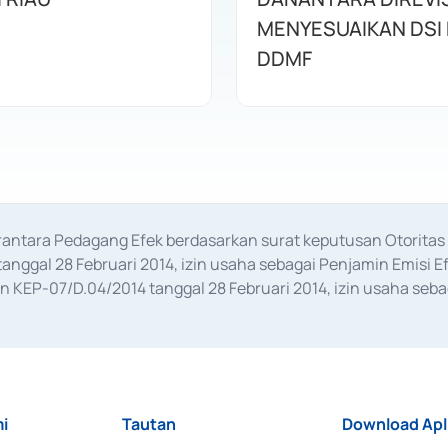
MENYESUAIKAN DSI
DDMF
erantara Pedagang Efek berdasarkan surat keputusan Otorit
anggal 28 Februari 2014, izin usaha sebagai Penjamin Emisi E
KEP-07/D.04/2014 tanggal 28 Februari 2014, izin usaha sebag
rat keputusan Otoritas Jasa Keuangan Nomor S-67/PM.21/2017 t
aan Transaksi Sertifikat Deposito di Pasar Uang yang izinnya d
ansaksi, serta Penatausahaan dan Penyelesaian Transaksi Sur
i
Tautan
Download Apl