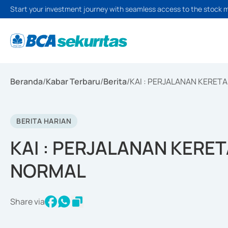
Start your investment journey with seamless access to the stock 
Beranda
/
Kabar Terbaru
/
Berita
/
KAI : PERJALANAN KERET
BERITA HARIAN
KAI : PERJALANAN KERET
NORMAL
Share via