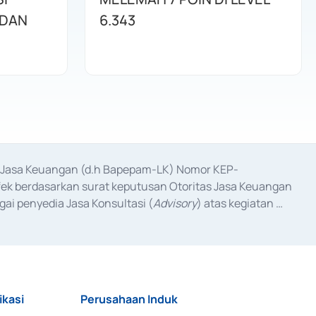
 DAN
6.343
as Jasa Keuangan (d.h Bapepam-LK) Nomor KEP-
fek berdasarkan surat keputusan Otoritas Jasa Keuangan 
ai penyedia Jasa Konsultasi (
Advisory
) atas kegiatan 
anggal 3 Februari 2017, dan beberapa izin usaha lainnya 
iterbitkan pada tahun 2017 dan izin usaha lainnya dari 
at Berharga Komersial yang izinnya diterbitkan pada 
ikasi
Perusahaan Induk