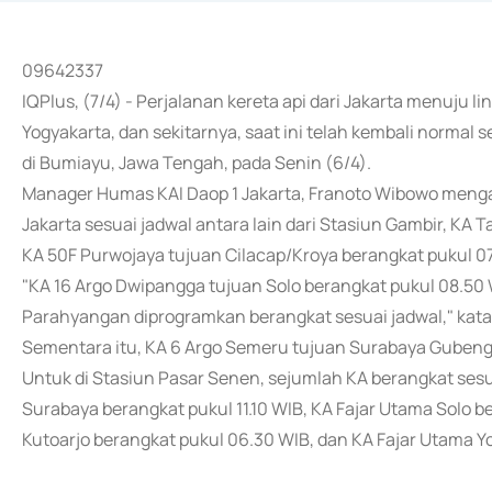
09642337
IQPlus, (7/4) - Perjalanan kereta api dari Jakarta menuju l
Yogyakarta, dan sekitarnya, saat ini telah kembali normal
di Bumiayu, Jawa Tengah, pada Senin (6/4).
Manager Humas KAI Daop 1 Jakarta, Franoto Wibowo mengat
Jakarta sesuai jadwal antara lain dari Stasiun Gambir, KA
KA 50F Purwojaya tujuan Cilacap/Kroya berangkat pukul 07
"KA 16 Argo Dwipangga tujuan Solo berangkat pukul 08.5
Parahyangan diprogramkan berangkat sesuai jadwal," kata d
Sementara itu, KA 6 Argo Semeru tujuan Surabaya Gubeng 
Untuk di Stasiun Pasar Senen, sejumlah KA berangkat sesu
Surabaya berangkat pukul 11.10 WIB, KA Fajar Utama Solo 
Kutoarjo berangkat pukul 06.30 WIB, dan KA Fajar Utama Y