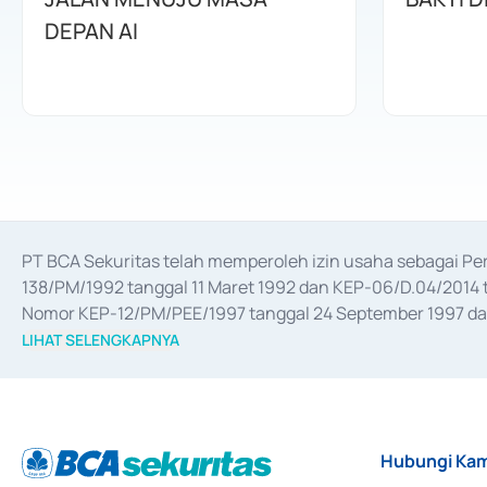
DEPAN AI
PT BCA Sekuritas telah memperoleh izin usaha sebagai P
138/PM/1992 tanggal 11 Maret 1992 dan KEP-06/D.04/2014 t
Nomor KEP-12/PM/PEE/1997 tanggal 24 September 1997 dan 
merger, akuisisi, divestasi, dan 
join venture
 berdasarkan su
LIHAT SELENGKAPNYA
dari Bank Indonesia antara lain sebagai Perantara Pelaksan
Bank Indonesia sebagai Lembaga Pendukung Penerbitan, Tr
tahun 2018.
Hubungi Kam