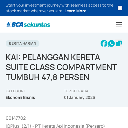
Start your investment journey with seamless access to the
stock market wherever you are.
Learn More
BERITA HARIAN
KAI: PELANGGAN KERETA
SUITE CLASS COMPARTMENT
TUMBUH 47,8 PERSEN
KATEGORI
TERBIT PADA
Ekonomi Bisnis
01 January 2026
00147702
IQPlus, (2/1) - PT Kereta Api Indonesia (Persero)