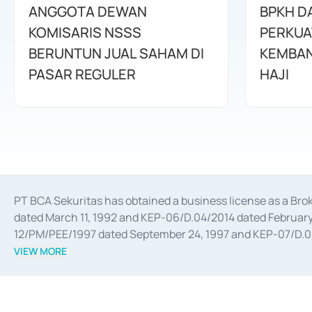
ANGGOTA DEWAN
BPKH D
KOMISARIS NSSS
PERKUA
BERUNTUN JUAL SAHAM DI
KEMBAN
PASAR REGULER
HAJI
PT BCA Sekuritas has obtained a business license as a Br
dated March 11, 1992 and KEP-06/D.04/2014 dated February 
12/PM/PEE/1997 dated September 24, 1997 and KEP-07/D.04/2
divestments, and joint ventures based on the decree of the
VIEW MORE
Advisory Services for mergers, acquisitions, divestments, 
February 3, 2017, and several other business licenses from
Money Market whose license was issued in 2017 and other b