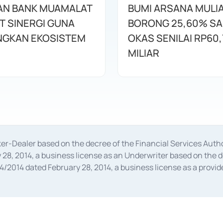
AN BANK MUAMALAT
BUMI ARSANA MULI
T SINERGI GUNA
BORONG 25,60% S
GKAN EKOSISTEM
OKAS SENILAI RP60,
MILIAR
oker-Dealer based on the decree of the Financial Services A
28, 2014, a business license as an Underwriter based on the 
014 dated February 28, 2014, a business license as a provider
 Financial Services Authority Number S-67/PM.21/2014 dated Fe
and joint ventures based on the decision letter of the Financ
 Bank Indonesia, among others as an Intermediary for the Impl
usiness licenses from Bank Indonesia as a Supporting Institut