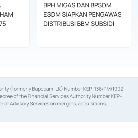
A
BPH MIGAS DAN BPSDM
AHAM
ESDM SIAPKAN PENGAWAS
75
DISTRIBUSI BBM SUBSIDI
uthority (formerly Bapepam-LK) Number KEP-138/PM/1992
decree of the Financial Services Authority Number KEP-
 of Advisory Services on mergers, acquisitions,
bruary 28, 2014, a business license as a provider of
ial Services Authority Number S-67/PM.21/2017 dated
ementation of Certificate of Deposit Transactions in the
ion for the Issuance, Transaction, and Administration and