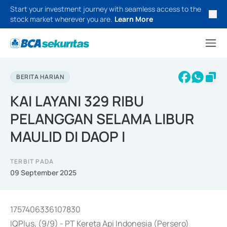
Start your investment journey with seamless access to the
stock market wherever you are.
Learn More
BERITA HARIAN
KAI LAYANI 329 RIBU
PELANGGAN SELAMA LIBUR
MAULID DI DAOP I
TERBIT PADA
09 September 2025
1757406336107830
IQPlus, (9/9) - PT Kereta Api Indonesia (Persero)