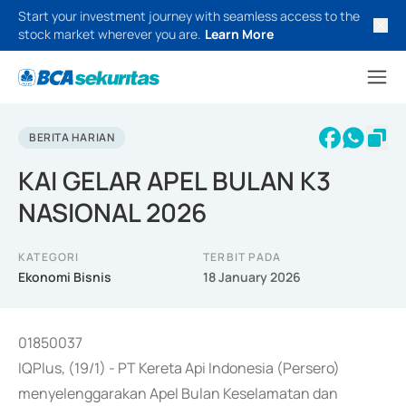
Start your investment journey with seamless access to the
stock market wherever you are.
Learn More
BERITA HARIAN
KAI GELAR APEL BULAN K3
NASIONAL 2026
KATEGORI
TERBIT PADA
Ekonomi Bisnis
18 January 2026
01850037
IQPlus, (19/1) - PT Kereta Api Indonesia (Persero)
menyelenggarakan Apel Bulan Keselamatan dan