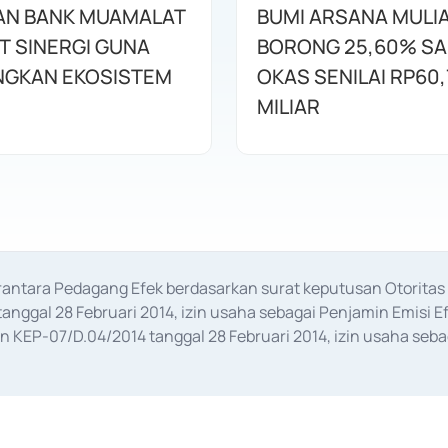
AN BANK MUAMALAT
BUMI ARSANA MULI
T SINERGI GUNA
BORONG 25,60% S
GKAN EKOSISTEM
OKAS SENILAI RP60,
MILIAR
erantara Pedagang Efek berdasarkan surat keputusan Otorit
anggal 28 Februari 2014, izin usaha sebagai Penjamin Emisi E
KEP-07/D.04/2014 tanggal 28 Februari 2014, izin usaha sebag
rat keputusan Otoritas Jasa Keuangan Nomor S-67/PM.21/2017 t
aan Transaksi Sertifikat Deposito di Pasar Uang yang izinnya d
ansaksi, serta Penatausahaan dan Penyelesaian Transaksi Sur