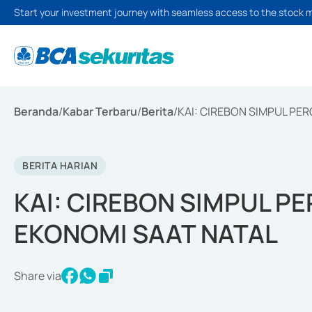
Start your investment journey with seamless access to the stock 
Beranda
/
Kabar Terbaru
/
Berita
/
KAI: CIREBON SIMPUL PE
BERITA HARIAN
KAI: CIREBON SIMPUL P
EKONOMI SAAT NATAL
Share via