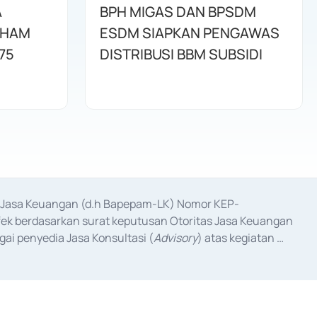
A
BPH MIGAS DAN BPSDM
AHAM
ESDM SIAPKAN PENGAWAS
75
DISTRIBUSI BBM SUBSIDI
as Jasa Keuangan (d.h Bapepam-LK) Nomor KEP-
fek berdasarkan surat keputusan Otoritas Jasa Keuangan 
ai penyedia Jasa Konsultasi (
Advisory
) atas kegiatan 
anggal 3 Februari 2017, dan beberapa izin usaha lainnya 
iterbitkan pada tahun 2017 dan izin usaha lainnya dari 
at Berharga Komersial yang izinnya diterbitkan pada 