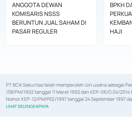
ANGGOTA DEWAN
BPKH D
KOMISARIS NSSS
PERKUA
BERUNTUN JUAL SAHAM DI
KEMBAN
PASAR REGULER
HAJI
PT BCA Sekuritas telah memperoleh izin usaha sebagai P
138/PM/1992 tanggal 11 Maret 1992 dan KEP-06/D.04/2014 t
Nomor KEP-12/PM/PEE/1997 tanggal 24 September 1997 dan 
merger, akuisisi, divestasi, dan 
join venture
 berdasarkan su
LIHAT SELENGKAPNYA
dari Bank Indonesia antara lain sebagai Perantara Pelaksan
Bank Indonesia sebagai Lembaga Pendukung Penerbitan, Tr
tahun 2018.