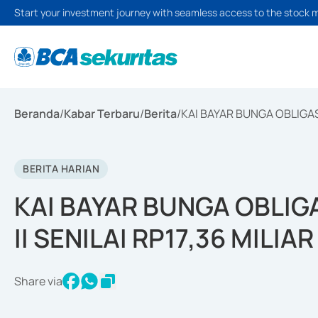
Start your investment journey with seamless access to the stock 
Beranda
/
Kabar Terbaru
/
Berita
/
KAI BAYAR BUNGA OBLIGASI
BERITA HARIAN
KAI BAYAR BUNGA OBLIGA
II SENILAI RP17,36 MILIAR
Share via