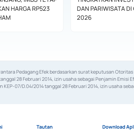
AN HARGA RP523
DAN PARIWISATA DI 
HAM
2026
erantara Pedagang Efek berdasarkan surat keputusan Otorit
anggal 28 Februari 2014, izin usaha sebagai Penjamin Emisi E
KEP-07/D.04/2014 tanggal 28 Februari 2014, izin usaha sebag
rat keputusan Otoritas Jasa Keuangan Nomor S-67/PM.21/2017 t
aan Transaksi Sertifikat Deposito di Pasar Uang yang izinnya d
ansaksi, serta Penatausahaan dan Penyelesaian Transaksi Sur
i
Tautan
Download Apl