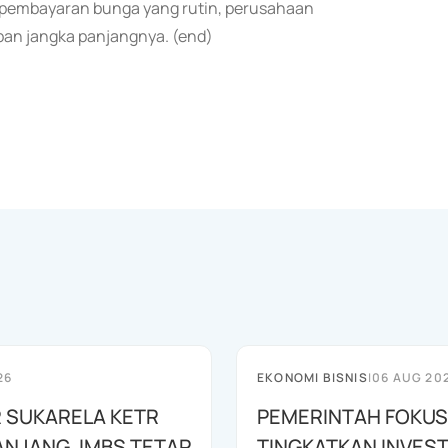
n pembayaran bunga yang rutin, perusahaan
ban jangka panjangnya. (end)
26
EKONOMI BISNIS
|
06 AUG 20
 SUKARELA KETR
PEMERINTAH FOKUS
ANJANG, IMBS TETAP
TINGKATKAN INVEST