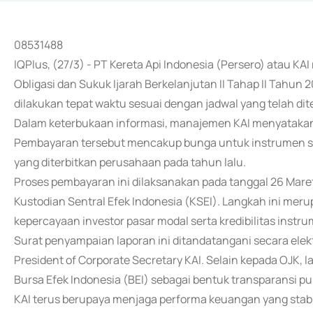
08531488
IQPlus, (27/3) - PT Kereta Api Indonesia (Persero) atau 
Obligasi dan Sukuk Ijarah Berkelanjutan II Tahap II Tahun
dilakukan tepat waktu sesuai dengan jadwal yang telah dit
Dalam keterbukaan informasi, manajemen KAI menyatakan
Pembayaran tersebut mencakup bunga untuk instrumen su
yang diterbitkan perusahaan pada tahun lalu.
Proses pembayaran ini dilaksanakan pada tanggal 26 Maret
Kustodian Sentral Efek Indonesia (KSEI). Langkah ini me
kepercayaan investor pasar modal serta kredibilitas instru
Surat penyampaian laporan ini ditandatangani secara elek
President of Corporate Secretary KAI. Selain kepada OJK, l
Bursa Efek Indonesia (BEI) sebagai bentuk transparansi pub
KAI terus berupaya menjaga performa keuangan yang sta