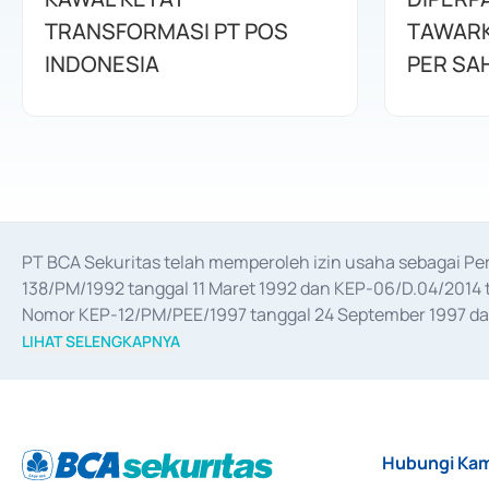
TRANSFORMASI PT POS
TAWARK
INDONESIA
PER SA
PT BCA Sekuritas telah memperoleh izin usaha sebagai P
138/PM/1992 tanggal 11 Maret 1992 dan KEP-06/D.04/2014 t
Nomor KEP-12/PM/PEE/1997 tanggal 24 September 1997 dan 
merger, akuisisi, divestasi, dan 
join venture
 berdasarkan su
LIHAT SELENGKAPNYA
dari Bank Indonesia antara lain sebagai Perantara Pelaksan
Bank Indonesia sebagai Lembaga Pendukung Penerbitan, Tr
tahun 2018.
Hubungi Kam