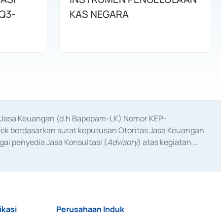
Q3-
KAS NEGARA
as Jasa Keuangan (d.h Bapepam-LK) Nomor KEP-
fek berdasarkan surat keputusan Otoritas Jasa Keuangan 
ai penyedia Jasa Konsultasi (
Advisory
) atas kegiatan 
anggal 3 Februari 2017, dan beberapa izin usaha lainnya 
iterbitkan pada tahun 2017 dan izin usaha lainnya dari 
at Berharga Komersial yang izinnya diterbitkan pada 
ikasi
Perusahaan Induk