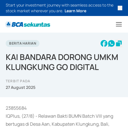
Start your investment journey with seamless access to the
stock market wherever you are.
Learn More
BERITA HARIAN
KAI BANDARA DORONG UMKM
KLUNGKUNG GO DIGITAL
TERBIT PADA
27 August 2025
23855684
IQPlus, (27/8) - Relawan Bakti BUMN Batch VIII yang
bertugas di Desa Aan, Kabupaten Klungkung, Bali,