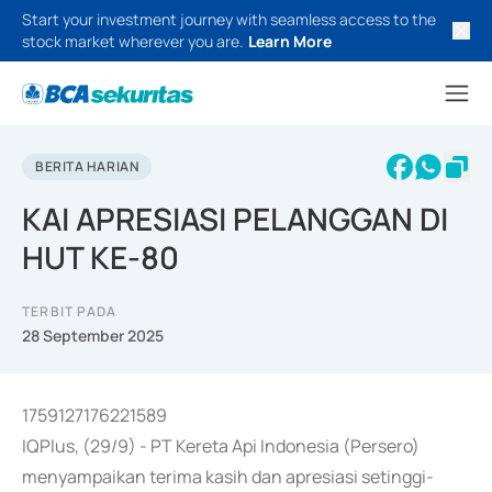
Start your investment journey with seamless access to the
stock market wherever you are.
Learn More
BERITA HARIAN
KAI APRESIASI PELANGGAN DI
HUT KE-80
TERBIT PADA
28 September 2025
1759127176221589
IQPlus, (29/9) - PT Kereta Api Indonesia (Persero)
menyampaikan terima kasih dan apresiasi setinggi-