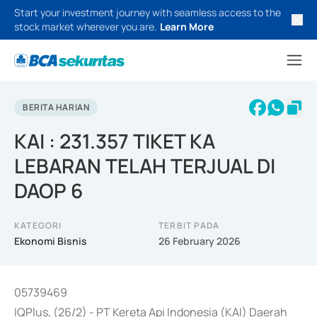
Start your investment journey with seamless access to the
stock market wherever you are.
Learn More
BERITA HARIAN
KAI : 231.357 TIKET KA
LEBARAN TELAH TERJUAL DI
DAOP 6
KATEGORI
TERBIT PADA
Ekonomi Bisnis
26 February 2026
05739469
IQPlus, (26/2) - PT Kereta Api Indonesia (KAI) Daerah