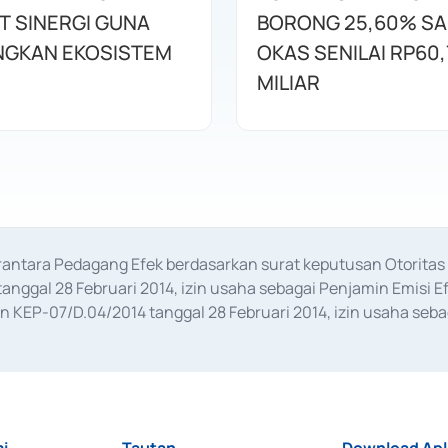
T SINERGI GUNA
BORONG 25,60% S
GKAN EKOSISTEM
OKAS SENILAI RP60,
MILIAR
erantara Pedagang Efek berdasarkan surat keputusan Otorit
anggal 28 Februari 2014, izin usaha sebagai Penjamin Emisi E
KEP-07/D.04/2014 tanggal 28 Februari 2014, izin usaha sebag
rat keputusan Otoritas Jasa Keuangan Nomor S-67/PM.21/2017 t
aan Transaksi Sertifikat Deposito di Pasar Uang yang izinnya d
ansaksi, serta Penatausahaan dan Penyelesaian Transaksi Sur