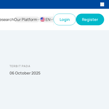
esearch
Our Platform
EN
Login
Register
ID
EN
TERBIT PADA
06 October 2025