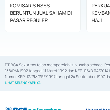
KOMISARIS NSSS
PERKUA
BERUNTUN JUAL SAHAM DI
KEMBAN
PASAR REGULER
HAJI
PT BCA Sekuritas telah memperoleh izin usaha sebagai P
138/PM/1992 tanggal 11 Maret 1992 dan KEP-06/D.04/2014 t
Nomor KEP-12/PM/PEE/1997 tanggal 24 September 1997 dan 
merger, akuisisi, divestasi, dan 
join venture
 berdasarkan su
LIHAT SELENGKAPNYA
dari Bank Indonesia antara lain sebagai Perantara Pelaksan
Bank Indonesia sebagai Lembaga Pendukung Penerbitan, Tr
tahun 2018.