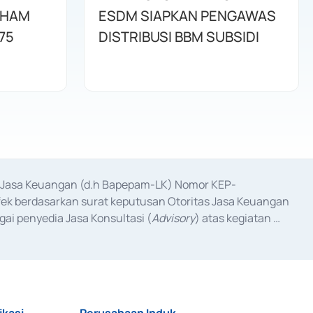
AHAM
ESDM SIAPKAN PENGAWAS
75
DISTRIBUSI BBM SUBSIDI
as Jasa Keuangan (d.h Bapepam-LK) Nomor KEP-
fek berdasarkan surat keputusan Otoritas Jasa Keuangan 
ai penyedia Jasa Konsultasi (
Advisory
) atas kegiatan 
anggal 3 Februari 2017, dan beberapa izin usaha lainnya 
iterbitkan pada tahun 2017 dan izin usaha lainnya dari 
at Berharga Komersial yang izinnya diterbitkan pada 