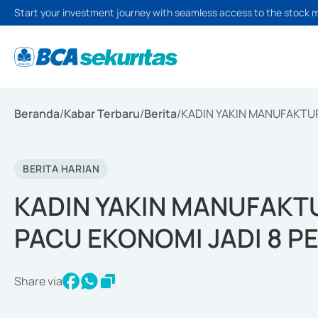
Start your investment journey with seamless access to the stock 
Beranda
/
Kabar Terbaru
/
Berita
/
KADIN YAKIN MANUFAKTU
BERITA HARIAN
KADIN YAKIN MANUFAK
PACU EKONOMI JADI 8 P
Share via